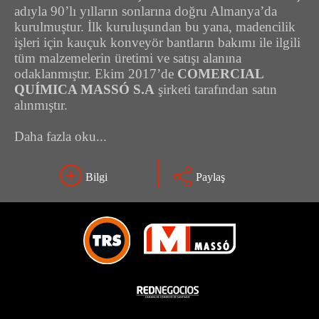
adıyla 90’lı yılların sonlarına doğru Almanya’da
kurulmuştur. İlk kuruluşundan bu yana, madencilik
işleri için kauçuk konveyör bantların bakımı ile ilgili
tüm malzemelerin üretimi ve satışı alanına
odaklanmıştır. Ekim 2017’de
COMERCIAL
QUÍMICA MASSÓ S.A
şirketi tarafından satın
alınmıştır.
Daha fazla oku...
Bilgi
Paylaş